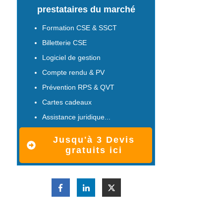
prestataires du marché
Formation CSE & SSCT
Billetterie CSE
Logiciel de gestion
Compte rendu & PV
Prévention RPS & QVT
Cartes cadeaux
Assistance juridique...
Jusqu'à 3 Devis
gratuits ici