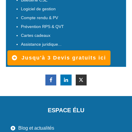
Logiciel de gestion
Compte rendu & PV
Prévention RPS & QVT
Cartes cadeaux
Assistance juridique...
Jusqu'à 3 Devis gratuits ici
ESPACE ÉLU
Blog et actualités