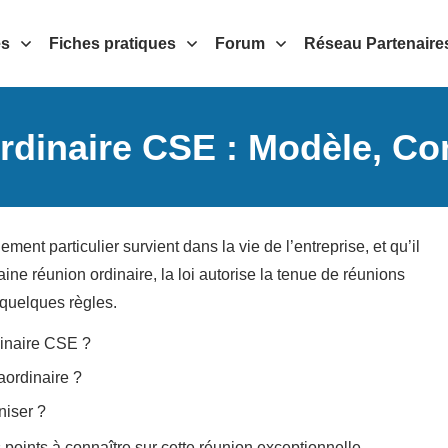
es
Fiches pratiques
Forum
Réseau Partenaire
rdinaire CSE : Modèle, Co
nt particulier survient dans la vie de l’entreprise, et qu’il
aine réunion ordinaire, la loi autorise la tenue de réunions
 quelques règles.
dinaire CSE ?
ordinaire ?
niser ?
points à connaître sur cette réunion exceptionnelle.