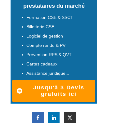
prestataires du marché
Formation CSE & SSCT
Billetterie CSE
Logiciel de gestion
Compte rendu & PV
Prévention RPS & QVT
Cartes cadeaux
Assistance juridique...
Jusqu'à 3 Devis
gratuits ici