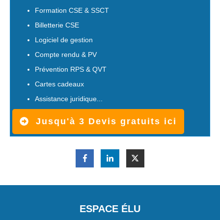
Formation CSE & SSCT
Billetterie CSE
Logiciel de gestion
Compte rendu & PV
Prévention RPS & QVT
Cartes cadeaux
Assistance juridique...
Jusqu'à 3 Devis gratuits ici
ESPACE ÉLU