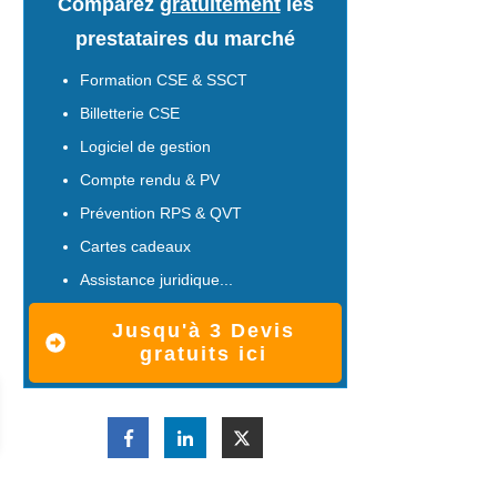
Comparez
gratuitement
les
prestataires du marché
Formation CSE & SSCT
Billetterie CSE
Logiciel de gestion
Compte rendu & PV
Prévention RPS & QVT
Cartes cadeaux
Assistance juridique...
Jusqu'à 3 Devis
gratuits ici