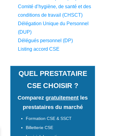
Comité d’hygiène, de santé et des
conditions de travail (CHSCT)
Délégation Unique du Personnel
(DUP)
Délégués personnel (DP)
Listing accord CSE
QUEL PRESTATAIRE
CSE CHOISIR ?
Comparez
gratuitement
les
prestataires du marché
Formation CSE & SSCT
Billetterie CSE