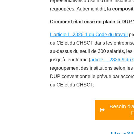
représentatives au sein d'une instance 
regroupées.
Autrement dit,
la compositi
Comment était mise en place la DUP 
L'article L. 2326-1 du Code du travail
pr
du CE et du CHSCT dans les entreprises 
au-dessus du seuil de 300 salariés, le
jusqu'à leur terme
(
article L. 2326-9 du 
regroupement des institutions selon les
DUP conventionnelle prévue par accord 
du CE et du CHSCT.
Besoin d'a
F