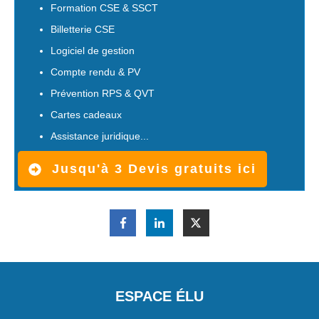
Formation CSE & SSCT
Billetterie CSE
Logiciel de gestion
Compte rendu & PV
Prévention RPS & QVT
Cartes cadeaux
Assistance juridique...
Jusqu'à 3 Devis gratuits ici
ESPACE ÉLU