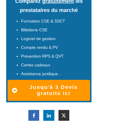
Comparez
gratuitement
les
prestataires du marché
Formation CSE & SSCT
Billetterie CSE
Logiciel de gestion
Compte rendu & PV
Prévention RPS & QVT
Cartes cadeaux
Assistance juridique...
Jusqu'à 3 Devis
gratuits ici