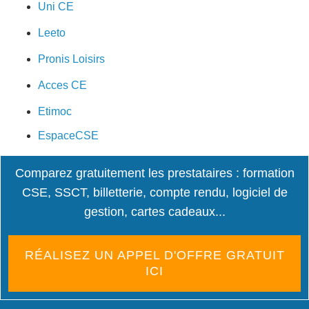
Uni CE
Leeto
Pronis Loisirs
Acces CE
Etimoc
EspaceCSE
Comparez gratuitement les prestataires : formation
CSE, SSCT, billetterie, compte rendu, logiciel de
gestion, cartes cadeaux...
RÉALISEZ UN APPEL D'OFFRE GRATUIT
ICI