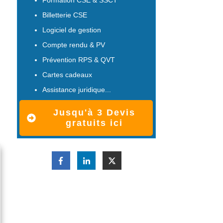
Formation CSE & SSCT
Billetterie CSE
Logiciel de gestion
Compte rendu & PV
Prévention RPS & QVT
Cartes cadeaux
Assistance juridique...
Jusqu'à 3 Devis
gratuits ici