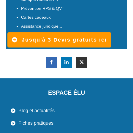
Prévention RPS & QVT
Cartes cadeaux
Assistance juridique...
Jusqu'à 3 Devis gratuits ici
ESPACE ÉLU
Blog et actualités
Fiches pratiques